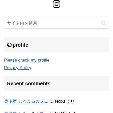
profile
Please check my profile
Privacy Policy
Recent comments
奥多摩 しろまるカフェ
に
Nobu
より