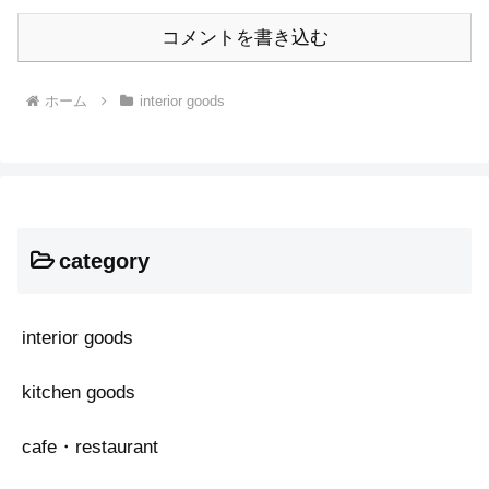
コメントを書き込む
ホーム
interior goods
category
interior goods
kitchen goods
cafe・restaurant