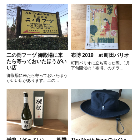
二の岡フーヅ 御殿場に来
布博 2019 at 町田パリオ
たら寄っておいたほうがい
町田パリオに立ち寄った際、1月
い店
下旬開催の「布博」のチラ...
御殿場に来たら寄っておいたほう
がいい店があります。二の...
獺祭（だっさい） 衝撃
The North Faceのカジュ