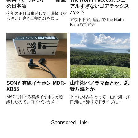
の日本酒
アルすぎないゴアテックス
ハット
今年の正月は奮発して、獺祭（だ
っさい）磨き三割九分を買...
アウトドア用品店でThe North
Faceのゴアテ...
SONY 有線イヤホン MDR-
山中湖パノラマ台とか、忍
XB55
野八海とか
MACに付ける有線イヤホンが断
平日に休みをとって、山中湖・河
線したので、ヨドバシカメ...
口湖に日帰りでドライブに...
Sponsored Link