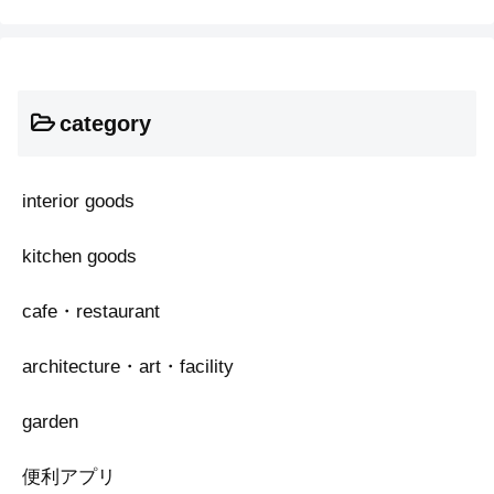
category
interior goods
kitchen goods
cafe・restaurant
architecture・art・facility
garden
便利アプリ