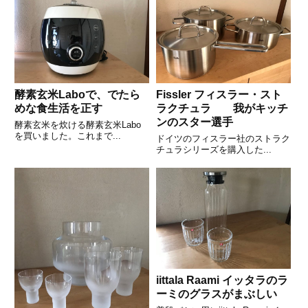
酵素玄米Laboで、でたら
Fissler フィスラー・スト
めな食生活を正す
ラクチュラ 我がキッチ
ンのスター選手
酵素玄米を炊ける酵素玄米Labo
を買いました。これまで...
ドイツのフィスラー社のストラク
チュラシリーズを購入した...
iittala Raami イッタラのラ
ーミのグラスがまぶしい