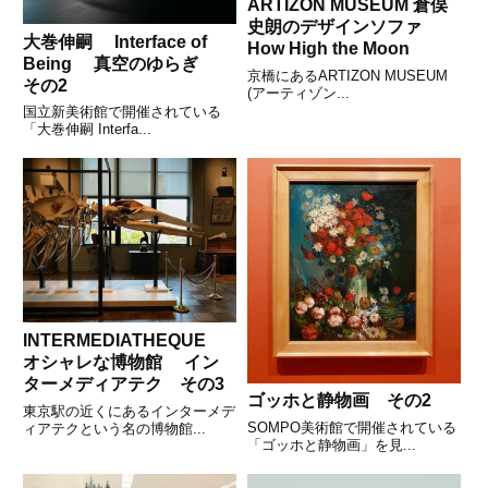
ARTIZON MUSEUM 倉俣
史朗のデザインソファ
大巻伸嗣 Interface of
How High the Moon
Being 真空のゆらぎ
京橋にあるARTIZON MUSEUM
その2
(アーティゾン...
国立新美術館で開催されている
「大巻伸嗣 Interfa...
INTERMEDIATHEQUE
オシャレな博物館 イン
ターメディアテク その3
ゴッホと静物画 その2
東京駅の近くにあるインターメデ
SOMPO美術館で開催されている
ィアテクという名の博物館...
「ゴッホと静物画」を見...