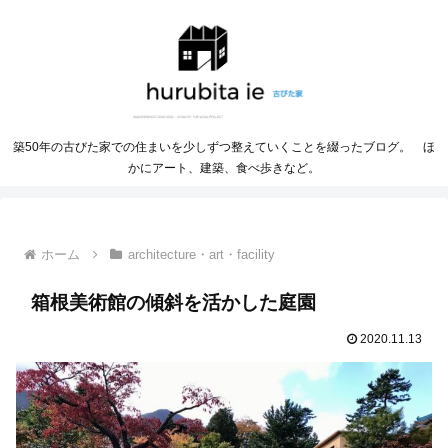
築50年の古びた家での住まいを少しずつ整えていくことを綴ったブログ。 ほ
かにアート、建築、食べ歩きなど。
ホーム
architecture・art・facility
箱根美術館の傾斜を活かした庭園
2020.11.13