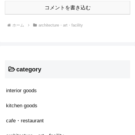
コメントを書き込む
ホーム
architecture・art・facility
category
interior goods
kitchen goods
cafe・restaurant