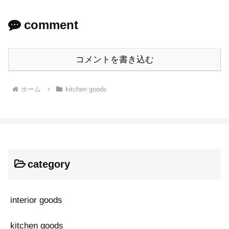
comment
コメントを書き込む
ホーム
kitchen goods
category
interior goods
kitchen goods