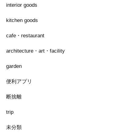
interior goods
kitchen goods
cafe・restaurant
architecture・art・facility
garden
便利アプリ
断捨離
trip
未分類