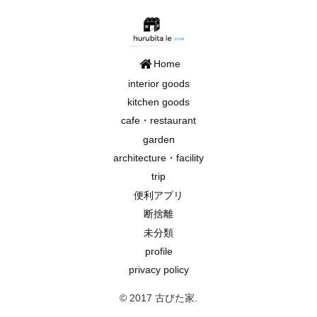
Home
interior goods
kitchen goods
cafe・restaurant
garden
architecture・facility
trip
便利アプリ
断捨離
未分類
profile
privacy policy
© 2017 古びた家.