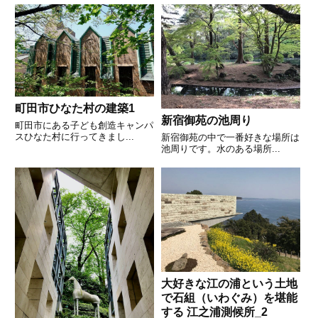
町田市ひなた村の建築1
新宿御苑の池周り
町田市にある子ども創造キャンパ
スひなた村に行ってきまし...
新宿御苑の中で一番好きな場所は
池周りです。水のある場所...
大好きな江の浦という土地
で石組（いわぐみ）を堪能
する 江之浦測候所_2