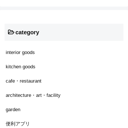
category
interior goods
kitchen goods
cafe・restaurant
architecture・art・facility
garden
便利アプリ