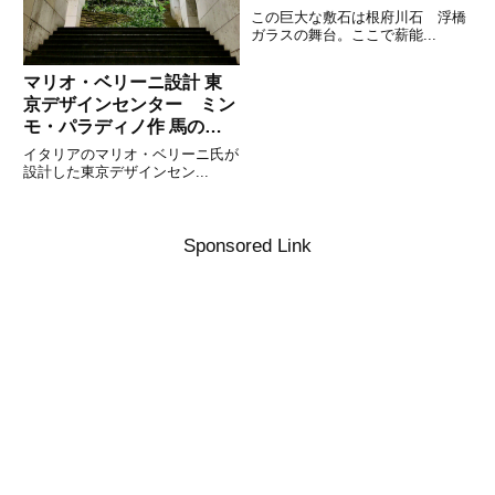
この巨大な敷石は根府川石 浮橋
ガラスの舞台。ここで薪能...
マリオ・ベリーニ設計 東
京デザインセンター ミン
モ・パラディノ作 馬の彫
刻 その2
イタリアのマリオ・ベリーニ氏が
設計した東京デザインセン...
Sponsored Link