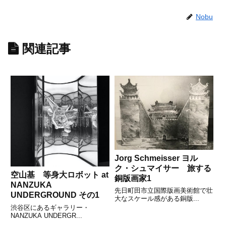
Nobu
関連記事
Jorg Schmeisser ヨル
ク・シュマイサー 旅する
空山基 等身大ロボット at
銅版画家1
NANZUKA
先日町田市立国際版画美術館で壮
UNDERGROUND その1
大なスケール感がある銅版...
渋谷区にあるギャラリー・
NANZUKA UNDERGR...