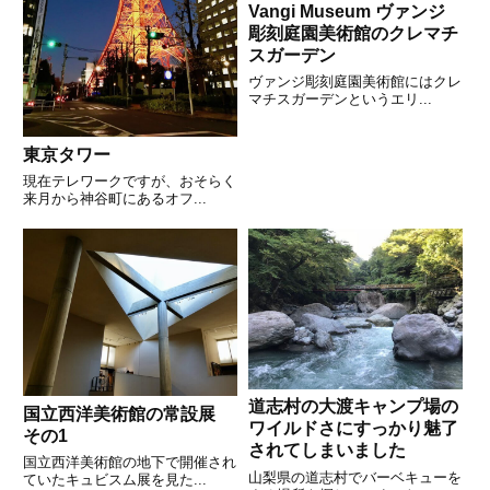
Vangi Museum ヴァンジ
彫刻庭園美術館のクレマチ
スガーデン
ヴァンジ彫刻庭園美術館にはクレ
マチスガーデンというエリ...
東京タワー
現在テレワークですが、おそらく
来月から神谷町にあるオフ...
道志村の大渡キャンプ場の
国立西洋美術館の常設展
ワイルドさにすっかり魅了
その1
されてしまいました
国立西洋美術館の地下で開催され
山梨県の道志村でバーベキューを
ていたキュビスム展を見た...