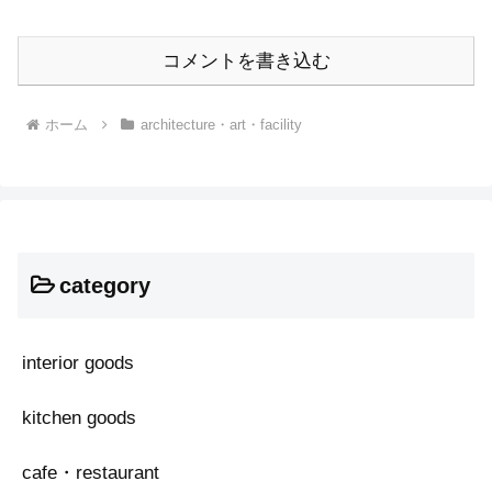
コメントを書き込む
ホーム
architecture・art・facility
category
interior goods
kitchen goods
cafe・restaurant