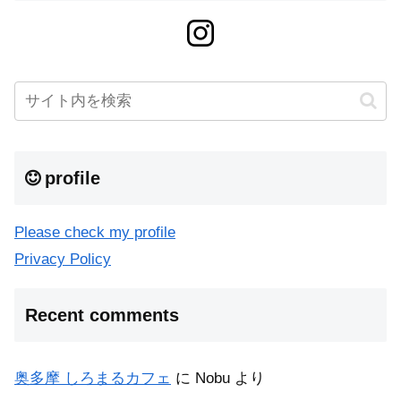
profile
Please check my profile
Privacy Policy
Recent comments
奥多摩 しろまるカフェ
に
Nobu
より