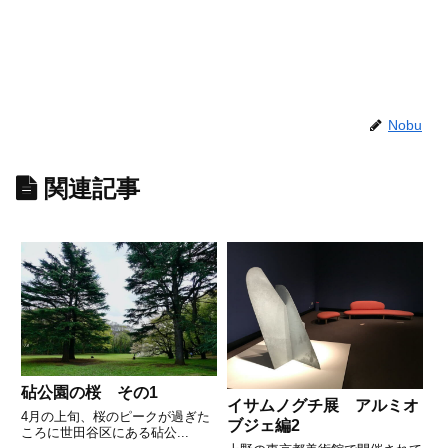
Nobu
関連記事
砧公園の桜 その1
イサムノグチ展 アルミオ
4月の上旬、桜のピークが過ぎた
ブジェ編2
ころに世田谷区にある砧公...