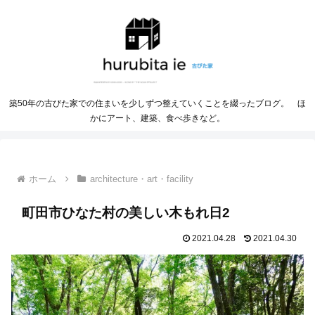
築50年の古びた家での住まいを少しずつ整えていくことを綴ったブログ。 ほ
かにアート、建築、食べ歩きなど。
ホーム
architecture・art・facility
町田市ひなた村の美しい木もれ日2
2021.04.28
2021.04.30