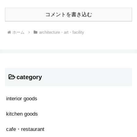
コメントを書き込む
ホーム
architecture・art・facility
category
interior goods
kitchen goods
cafe・restaurant