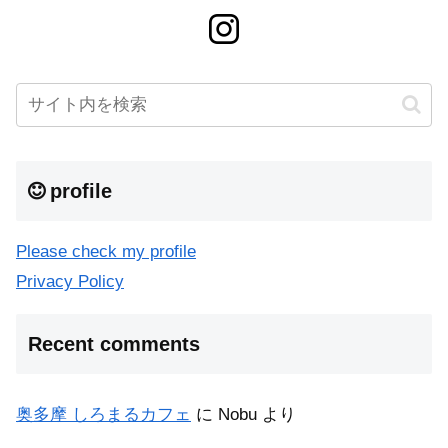
profile
Please check my profile
Privacy Policy
Recent comments
奥多摩 しろまるカフェ
に
Nobu
より