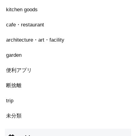
kitchen goods
cafe・restaurant
architecture・art・facility
garden
便利アプリ
断捨離
trip
未分類