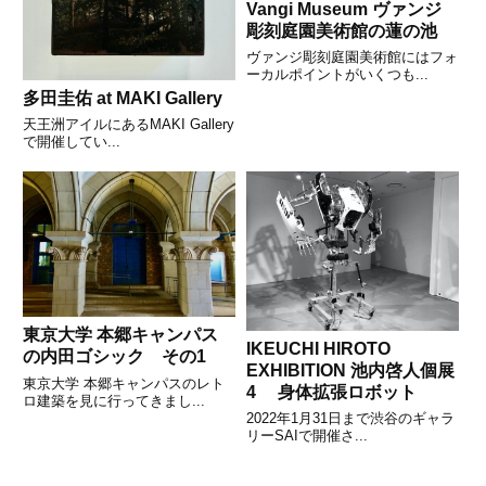
Vangi Museum ヴァンジ
彫刻庭園美術館の蓮の池
ヴァンジ彫刻庭園美術館にはフォ
ーカルポイントがいくつも...
多田圭佑 at MAKI Gallery
天王洲アイルにあるMAKI Gallery
で開催してい...
東京大学 本郷キャンパス
IKEUCHI HIROTO
の内田ゴシック その1
EXHIBITION 池内啓人個展
東京大学 本郷キャンパスのレト
4 身体拡張ロボット
ロ建築を見に行ってきまし...
2022年1月31日まで渋谷のギャラ
リーSAIで開催さ...