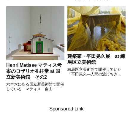
建築家・平田晃久展 at 練
馬区立美術館
Henri Matisse マティス考
練馬区立美術館で開催していた
案のロザリオ礼拝堂 at 国
「平田晃久―人間の波打ちぎ...
立新美術館 その2
六本木にある国立新美術館で開催
している「マティス 自由...
Sponsored Link