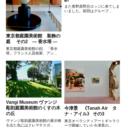
また青野原野呂ロッジに来てしま
いました。前回はグループ...
東京都庭園美術館 装飾の
庭 その2 — 香水塔 —
東京都庭園美術館の顔、「香水
塔」フランス人芸術家、アン...
Vangi Museum ヴァンジ
彫刻庭園美術館のくすの木
今津景 《Tanah Air タ
の丘
ナ・アイル》 その3
ヴァンジ彫刻庭園美術館の展示棟
東京オペラシティアートギャラリ
を出た先にはクレマチスガ...
ーで開催していた今津景の...