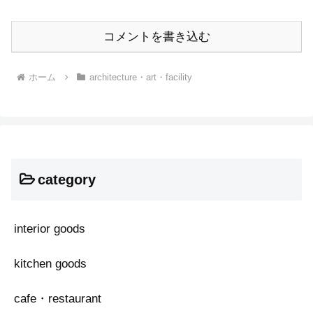
コメントを書き込む
ホーム
architecture・art・facility
category
interior goods
kitchen goods
cafe・restaurant