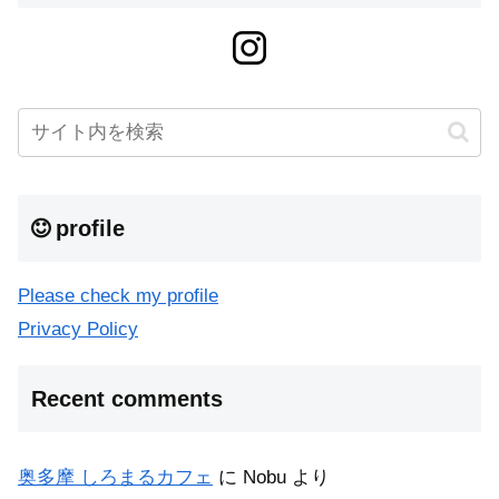
profile
Please check my profile
Privacy Policy
Recent comments
奥多摩 しろまるカフェ
に
Nobu
より