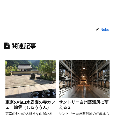
Nobu
関連記事
東京の枯山水庭園の寺カフ
サントリー白州蒸溜所に萌
ェ 岫雲（しゅううん）
える 2
東京の外れの大好きな山深い村、
サントリー白州蒸溜所の貯蔵庫も