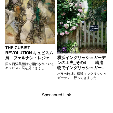
THE CUBIST
REVOLUTION キュビスム
横浜イングリッシュガーデ
展 フェルナン・レジェ
ンの工夫_その4 構造
国立西洋美術館で開催されている
物でイングリッシュガーデ
キュビスム展を見てきまし...
ンを演出
バラの時期に横浜イングリッシュ
ガーデンに行ってきました...
Sponsored Link