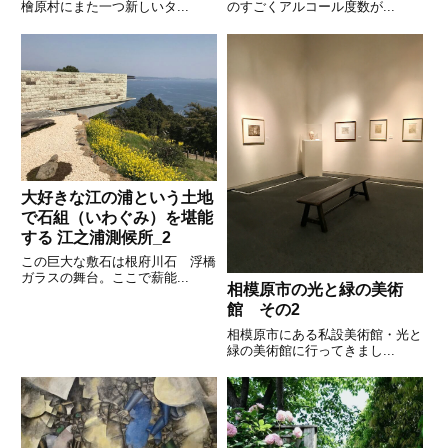
檜原村にまた一つ新しいタ...
のすごくアルコール度数が...
大好きな江の浦という土地
で石組（いわぐみ）を堪能
する 江之浦測候所_2
この巨大な敷石は根府川石 浮橋
ガラスの舞台。ここで薪能...
相模原市の光と緑の美術
館 その2
相模原市にある私設美術館・光と
緑の美術館に行ってきまし...