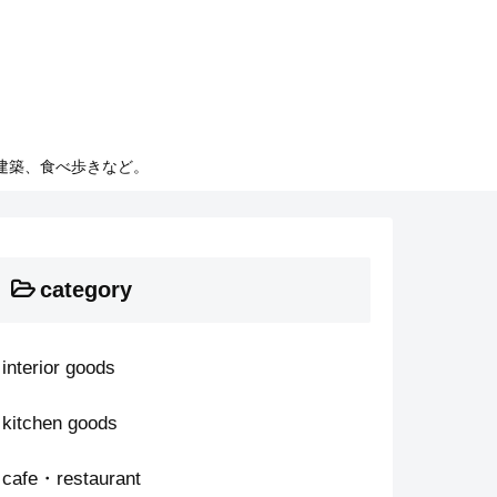
建築、食べ歩きなど。
category
interior goods
kitchen goods
cafe・restaurant