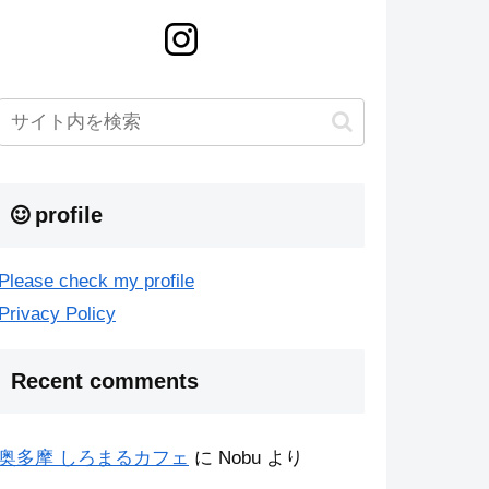
profile
Please check my profile
Privacy Policy
Recent comments
奥多摩 しろまるカフェ
に
Nobu
より