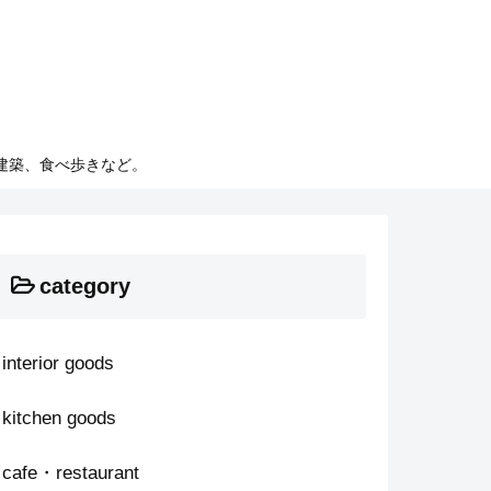
建築、食べ歩きなど。
category
interior goods
kitchen goods
cafe・restaurant