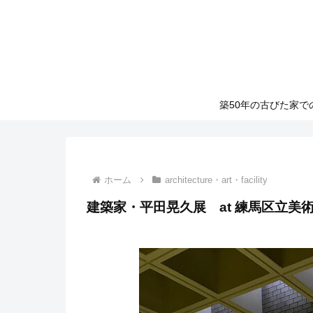
築50年の古びた家
ホーム
architecture・art・facility
建築家・平田晃久展 at 練馬区立美