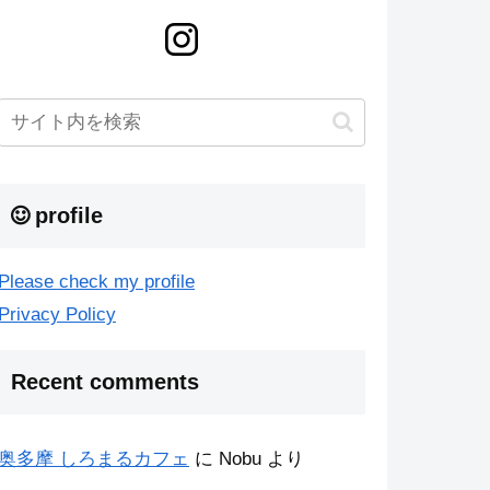
profile
Please check my profile
Privacy Policy
Recent comments
奥多摩 しろまるカフェ
に
Nobu
より