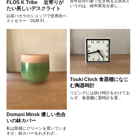
長年自分の家で生き残る文房具と
FLOS K Tribe 近寄りが
いうのは、経年変化を楽し...
たい美しいデスクライト
以前バカラのショップで世界的ベ
ストセラー「OUR FI...
Touki Clock 食器棚になじ
む陶器時計
リビングには掛け時計をかけてお
らず、食器棚に置時計を置...
Domani Minsk 優しい色合
いの鉢カバー
私は部屋にグリーンを置いていま
すが、鉢カバーをわざわざ...