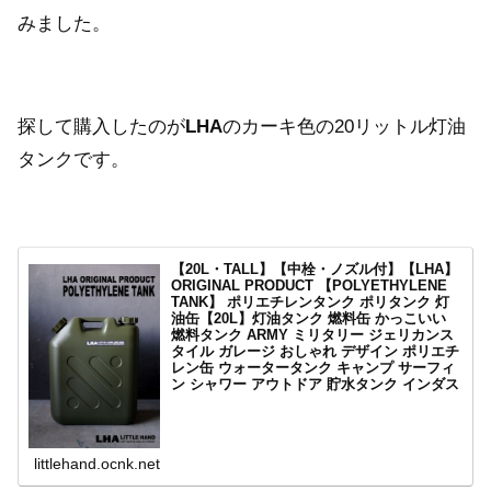
みました。
探して購入したのが
LHA
のカーキ色の20リットル灯油
タンクです。
【20L・TALL】【中栓・ノズル付】【LHA】
ORIGINAL PRODUCT 【POLYETHYLENE
TANK】 ポリエチレンタンク ポリタンク 灯
油缶【20L】灯油タンク 燃料缶 かっこいい
燃料タンク ARMY ミリタリー ジェリカンス
タイル ガレージ おしゃれ デザイン ポリエチ
レン缶 ウォータータンク キャンプ サーフィ
ン シャワー アウトドア 貯水タンク インダス
トリアル 工業系 防災
＝＝＝＝＝＝＝＝＝＝＝＝＝＝＝＝＝＝＝＝＝＝＝＝
＝＝＝＝＝＝＝＝＝＝＝＝＝＝＝＝＝＝＝＝＝＝＝■
商品の営利目的による転売...
littlehand.ocnk.net