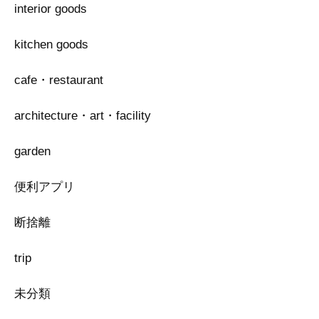
interior goods
kitchen goods
cafe・restaurant
architecture・art・facility
garden
便利アプリ
断捨離
trip
未分類