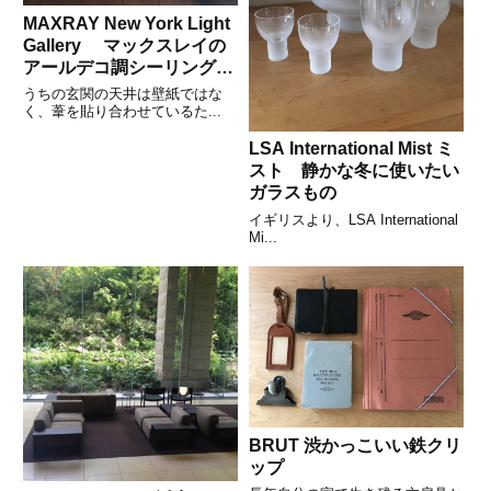
MAXRAY New York Light
Gallery マックスレイの
アールデコ調シーリングラ
イト
うちの玄関の天井は壁紙ではな
く、葦を貼り合わせているた...
LSA International Mist ミ
スト 静かな冬に使いたい
ガラスもの
イギリスより、LSA International
Mi...
BRUT 渋かっこいい鉄クリ
ップ