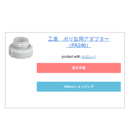
工進 ポリ缶用アダプター
（PA246）
posted with
カエレバ
楽天市場
Yahooショッピング