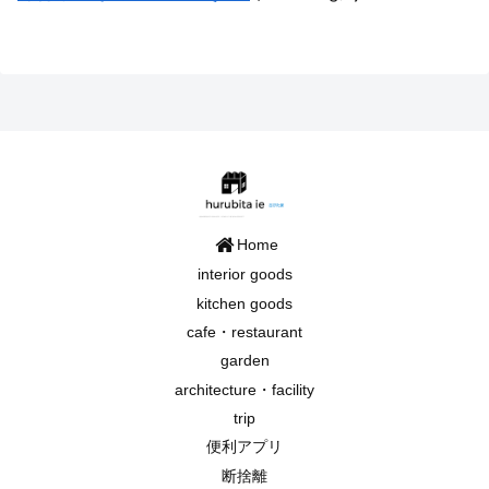
Home
interior goods
kitchen goods
cafe・restaurant
garden
architecture・facility
trip
便利アプリ
断捨離