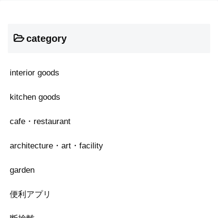
category
interior goods
kitchen goods
cafe・restaurant
architecture・art・facility
garden
便利アプリ