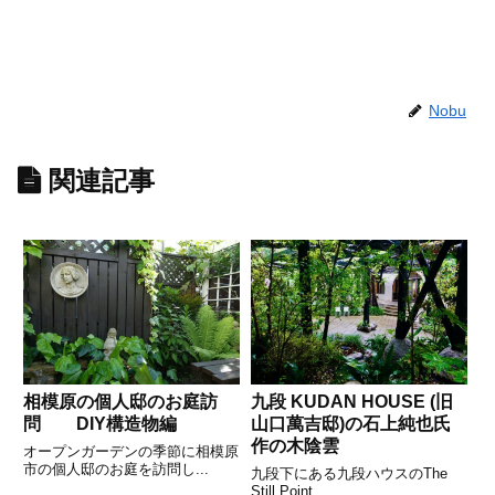
Nobu
関連記事
相模原の個人邸のお庭訪
九段 KUDAN HOUSE (旧
問 DIY構造物編
山口萬吉邸)の石上純也氏
作の木陰雲
オープンガーデンの季節に相模原
市の個人邸のお庭を訪問し...
九段下にある九段ハウスのThe
Still Point...