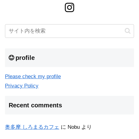
profile
Please check my profile
Privacy Policy
Recent comments
奥多摩 しろまるカフェ
に
Nobu
より