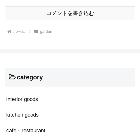
コメントを書き込む
ホーム
garden
category
interior goods
kitchen goods
cafe・restaurant