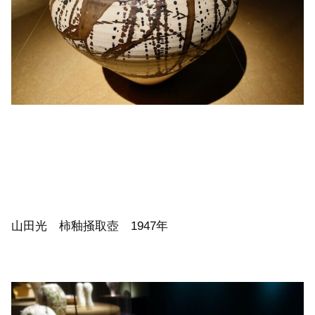
山田光 柿釉掻取壺 1947年