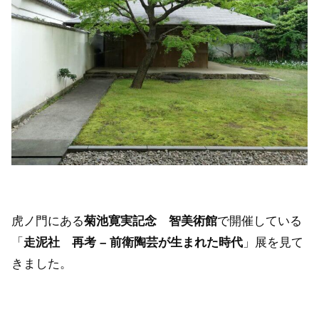
虎ノ門にある
菊池寛実記念 智美術館
で開催している
「
走泥社 再考 – 前衛陶芸が生まれた時代
」展を見て
きました。