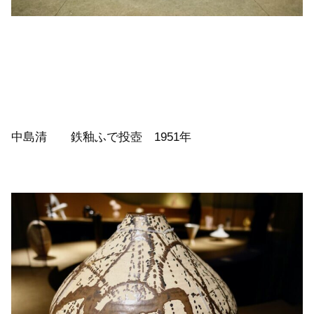
中島清 鉄釉ふで投壺 1951年