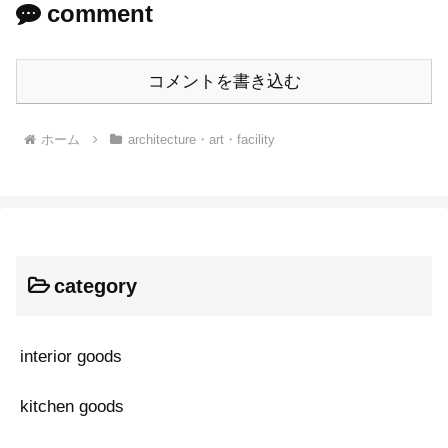
comment
コメントを書き込む
ホーム
architecture・art・facility
category
interior goods
kitchen goods