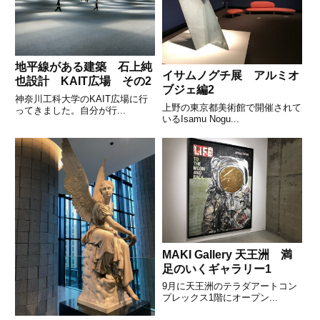
地平線がある建築 石上純
イサムノグチ展 アルミオ
也設計 KAIT広場 その2
ブジェ編2
神奈川工科大学のKAIT広場に行
上野の東京都美術館で開催されて
ってきました。自分が行...
いるIsamu Nogu...
MAKI Gallery 天王洲 満
足のいくギャラリー1
9月に天王洲のテラダアートコン
プレックス1階にオープン...