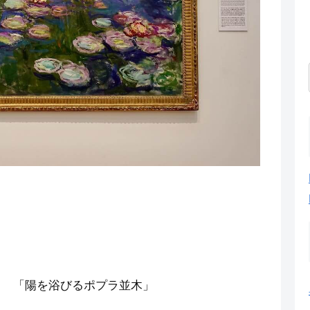
91年 「陽を浴びるポプラ並木」