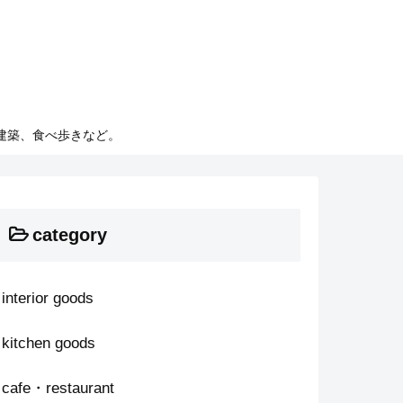
建築、食べ歩きなど。
category
interior goods
kitchen goods
cafe・restaurant