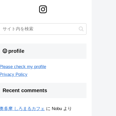
profile
Please check my profile
Privacy Policy
Recent comments
奥多摩 しろまるカフェ
に
Nobu
より