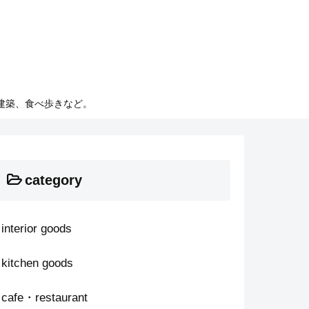
建築、食べ歩きなど。
category
interior goods
kitchen goods
cafe・restaurant