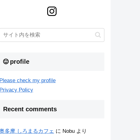
profile
Please check my profile
Privacy Policy
Recent comments
奥多摩 しろまるカフェ
に
Nobu
より