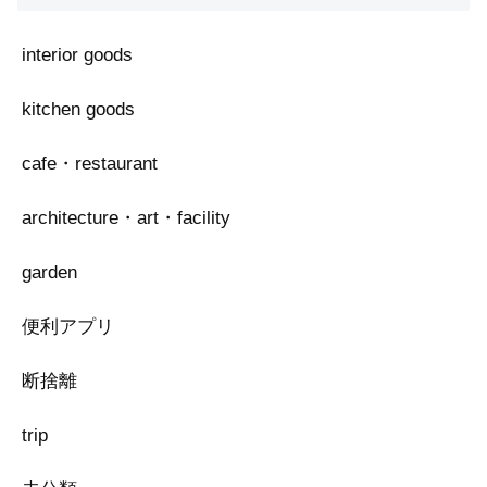
interior goods
kitchen goods
cafe・restaurant
architecture・art・facility
garden
便利アプリ
断捨離
trip