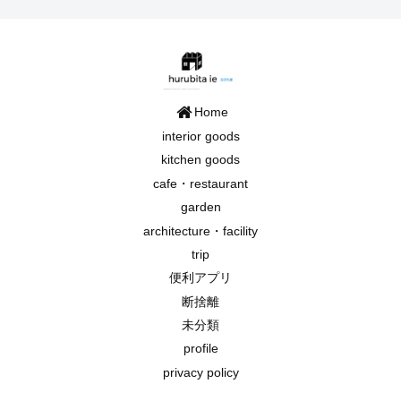
Home
interior goods
kitchen goods
cafe・restaurant
garden
architecture・facility
trip
便利アプリ
断捨離
未分類
profile
privacy policy