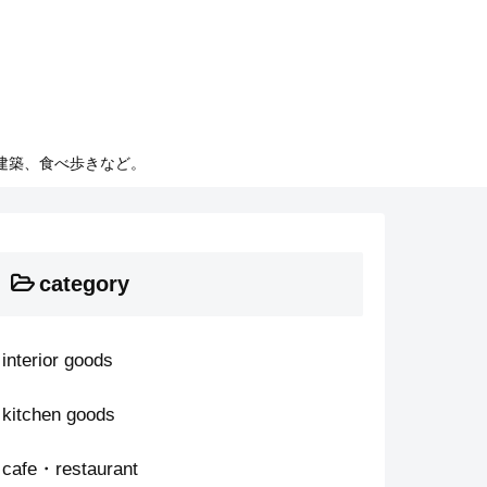
建築、食べ歩きなど。
category
interior goods
kitchen goods
cafe・restaurant