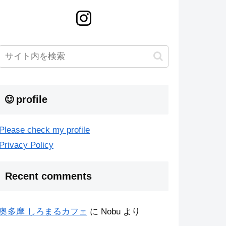
profile
Please check my profile
Privacy Policy
Recent comments
奥多摩 しろまるカフェ
に
Nobu
より