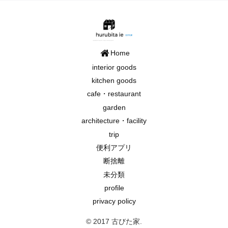
Home
interior goods
kitchen goods
cafe・restaurant
garden
architecture・facility
trip
便利アプリ
断捨離
未分類
profile
privacy policy
© 2017 古びた家.