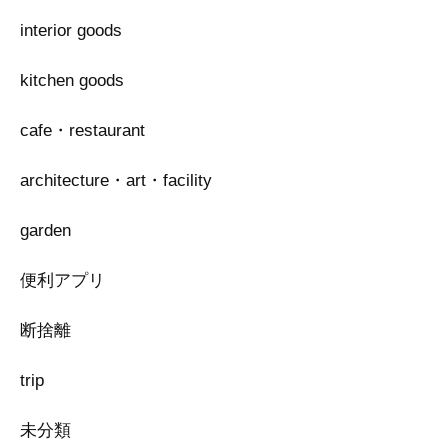
interior goods
kitchen goods
cafe・restaurant
architecture・art・facility
garden
便利アプリ
断捨離
trip
未分類