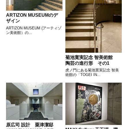
ARTIZON MUSEUMのデ
ザイン
ARTIZON MUSEUM (アーティゾ
ン美術館）の...
菊池寛実記念 智美術館
陶芸の進行形 その1
虎ノ門にある菊池寛実記念 智美
術館の「TOGEI IN...
原広司 設計 粟津潔邸