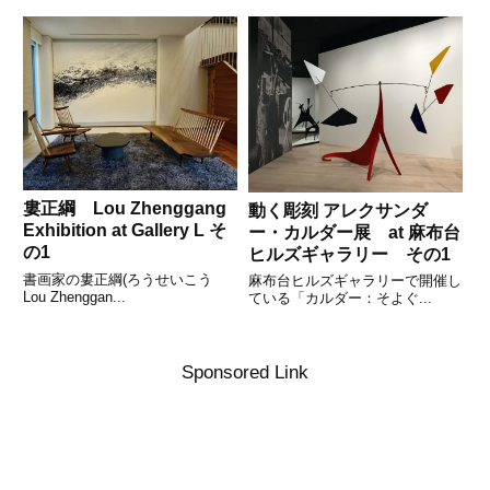
婁正綱 Lou Zhenggang
動く彫刻 アレクサンダ
Exhibition at Gallery L そ
ー・カルダー展 at 麻布台
の1
ヒルズギャラリー その1
書画家の婁正綱(ろうせいこう
麻布台ヒルズギャラリーで開催し
Lou Zhenggan...
ている「カルダー：そよぐ...
Sponsored Link