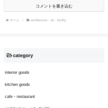
コメントを書き込む
ホーム
architecture・art・facility
category
interior goods
kitchen goods
cafe・restaurant