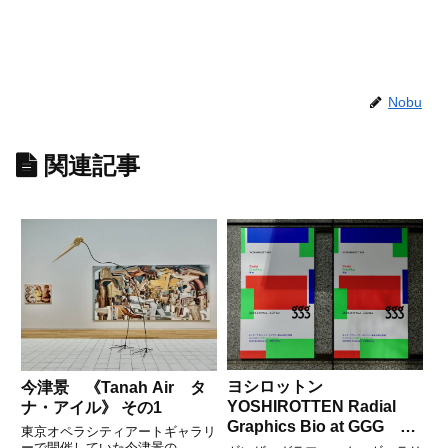
Nobu
関連記事
ヨシロットン
今津景 《Tanah Air タ
YOSHIROTTEN Radial
ナ・アイル》 その1
Graphics Bio at GGG そ
東京オペラシティアートギャラリ
の1
ーで開催していた今津景の...