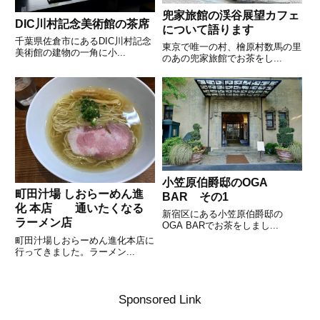
兜家旅館の渓谷展望カフェ
DIC川村記念美術館の茶席
について語ります
千葉県佐倉市にあるDIC川村記念
東京で唯一の村、檜原村数馬の里
美術館の建物の一角に小...
のあの兜家旅館でお茶をし...
小笠原伯爵邸のOGA
町田汁場 しおらーめん進
BAR その1
化 本店 通いたくなる
新宿区にある小笠原伯爵邸の
ラーメン店
OGA BARでお茶をしまし...
町田汁場しおらーめん進化本店に
行ってきました。ラーメン...
Sponsored Link