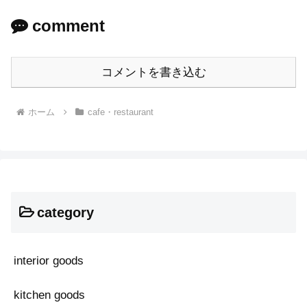
comment
コメントを書き込む
ホーム
cafe・restaurant
category
interior goods
kitchen goods