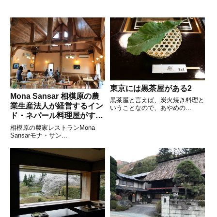
東京には黒茶屋がある2
Mona Sansar 相模原の農
黒茶屋と言えば、炭火焼き料理と
業生産法人が経営するイン
いうことなので、あやめの...
ド・ネパール料理屋がすご
い
相模原の農家レストランMona
Sansarモナ・サン...