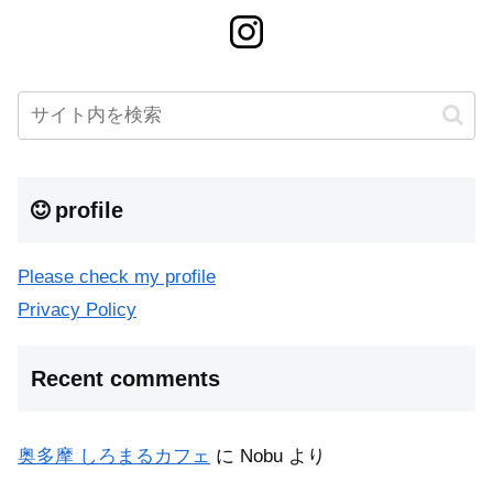
profile
Please check my profile
Privacy Policy
Recent comments
奥多摩 しろまるカフェ
に
Nobu
より