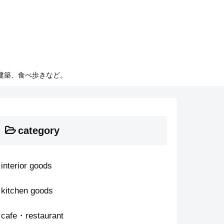
建築、食べ歩きなど。
category
interior goods
kitchen goods
cafe・restaurant