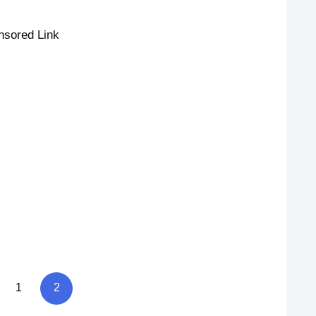
nsored Link
1
2