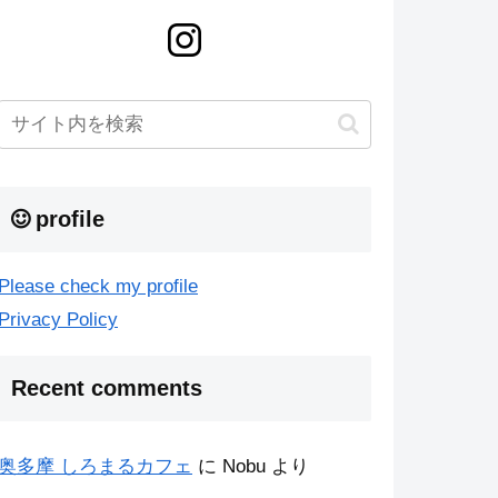
profile
Please check my profile
Privacy Policy
Recent comments
奥多摩 しろまるカフェ
に
Nobu
より