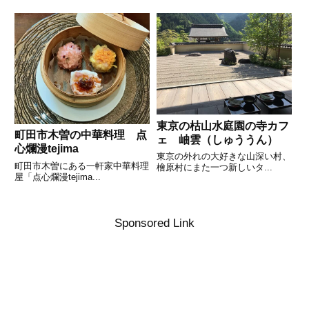
東京の枯山水庭園の寺カフ
町田市木曽の中華料理 点
ェ 岫雲（しゅううん）
心爛漫tejima
東京の外れの大好きな山深い村、
町田市木曽にある一軒家中華料理
檜原村にまた一つ新しいタ...
屋「点心爛漫tejima...
Sponsored Link