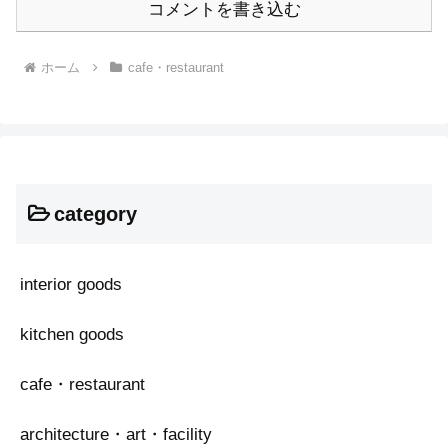
コメントを書き込む
ホーム
cafe・restaurant
category
interior goods
kitchen goods
cafe・restaurant
architecture・art・facility