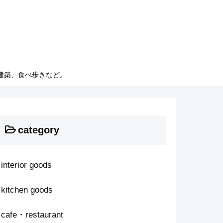
建築、食べ歩きなど。
category
interior goods
kitchen goods
cafe・restaurant