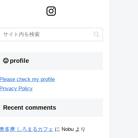
profile
Please check my profile
Privacy Policy
Recent comments
奥多摩 しろまるカフェ
に
Nobu
より