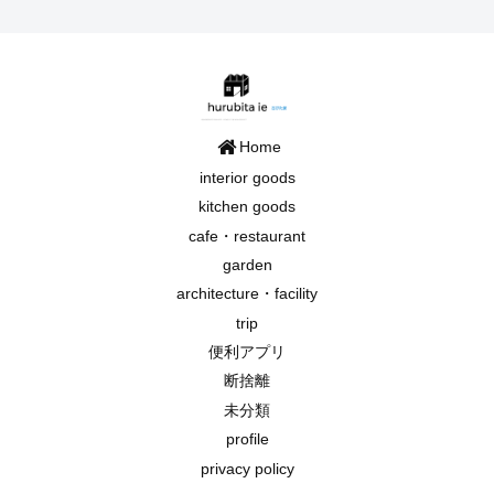
Home
interior goods
kitchen goods
cafe・restaurant
garden
architecture・facility
trip
便利アプリ
断捨離
未分類
profile
privacy policy