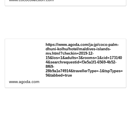
https://www.agoda.com/ja-jp/coco-palm-
dhuni-kolhu/hotel/maldives-islands-
mv.html?checkin=2019-12-
15&los=1&adults=3&rooms=1&cid=173140
4&searchrequestid=f3e5a1f1-6569-4b52-
8f69-
28b9a1e74914&travellerType=-1&tspTypes=
9&tabbed=true
www.agoda.com