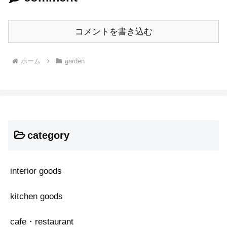
コメントを書き込む
ホーム
garden
category
interior goods
kitchen goods
cafe・restaurant