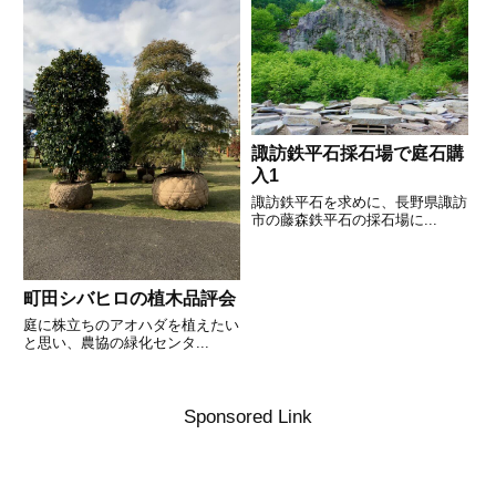
諏訪鉄平石採石場で庭石購
入1
諏訪鉄平石を求めに、長野県諏訪
市の藤森鉄平石の採石場に...
町田シバヒロの植木品評会
庭に株立ちのアオハダを植えたい
と思い、農協の緑化センタ...
Sponsored Link