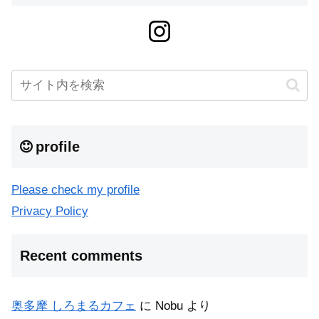
profile
Please check my profile
Privacy Policy
Recent comments
奥多摩 しろまるカフェ
に
Nobu
より