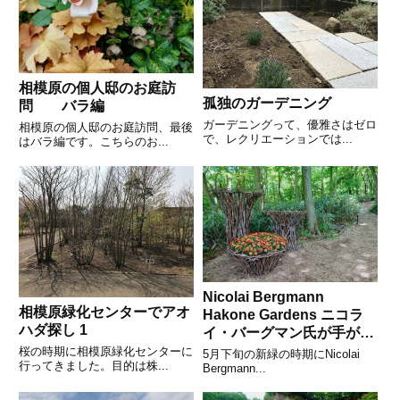
相模原の個人邸のお庭訪
孤独のガーデニング
問 バラ編
ガーデニングって、優雅さはゼロ
相模原の個人邸のお庭訪問、最後
で、レクリエーションでは...
はバラ編です。こちらのお...
Nicolai Bergmann
相模原緑化センターでアオ
Hakone Gardens ニコラ
ハダ探し 1
イ・バーグマン氏が手がけ
るインスタレーション
桜の時期に相模原緑化センターに
5月下旬の新緑の時期にNicolai
行ってきました。目的は株...
Bergmann...