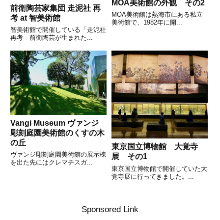
MOA美術館の外観 その2
前衛陶芸家集団 走泥社 再
MOA美術館は熱海市にある私立
考 at 智美術館
美術館で、1982年に開...
智美術館で開催している「走泥社
再考 前衛陶芸が生まれた...
Vangi Museum ヴァンジ
彫刻庭園美術館のくすの木
の丘
東京国立博物館 大覚寺
ヴァンジ彫刻庭園美術館の展示棟
展 その1
を出た先にはクレマチスガ...
東京国立博物館で開催していた大
覚寺展に行ってきました。...
Sponsored Link