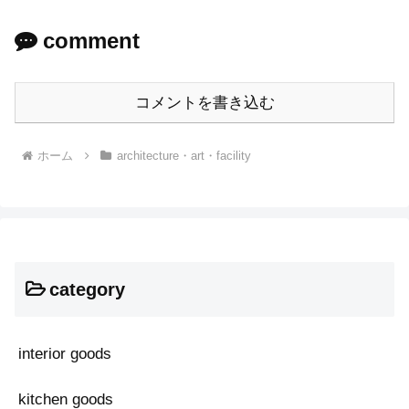
comment
コメントを書き込む
ホーム
architecture・art・facility
category
interior goods
kitchen goods