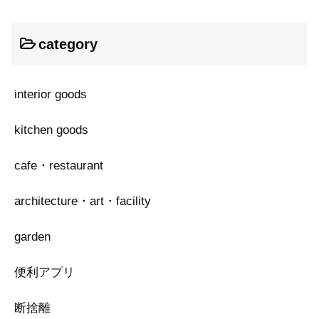
category
interior goods
kitchen goods
cafe・restaurant
architecture・art・facility
garden
便利アプリ
断捨離