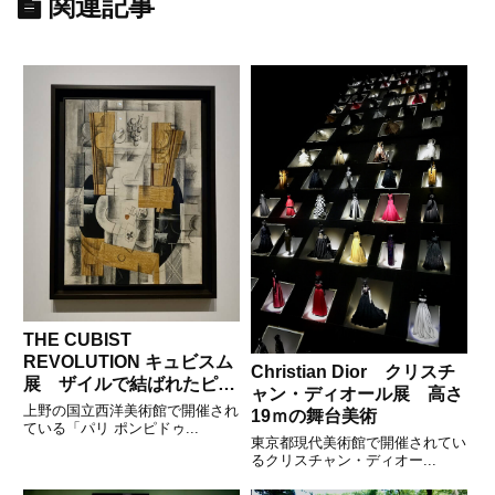
関連記事
THE CUBIST
REVOLUTION キュビスム
Christian Dior クリスチ
展 ザイルで結ばれたピカ
ャン・ディオール展 高さ
ソとブラック
上野の国立西洋美術館で開催され
19ｍの舞台美術
ている「パリ ポンピドゥ...
東京都現代美術館で開催されてい
るクリスチャン・ディオー...