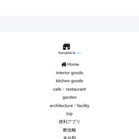
Home
interior goods
kitchen goods
cafe・restaurant
garden
architecture・facility
trip
便利アプリ
断捨離
未分類