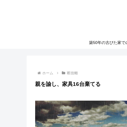
築50年の古びた家
ホーム
断捨離
親を諭し、家具16台棄てる