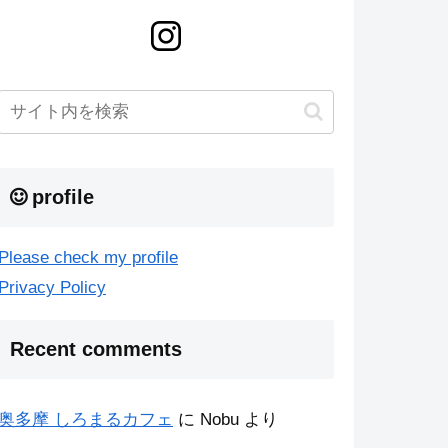
profile
Please check my profile
Privacy Policy
Recent comments
奥多摩 しろまるカフェ
に
Nobu
より