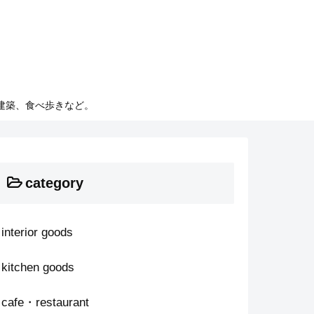
建築、食べ歩きなど。
category
interior goods
kitchen goods
cafe・restaurant