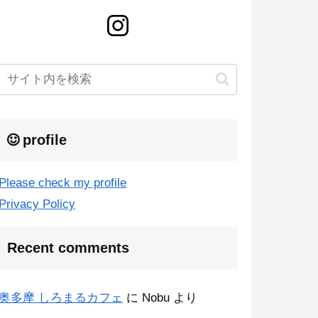
profile
Please check my profile
Privacy Policy
Recent comments
奥多摩 しろまるカフェ
に
Nobu
より