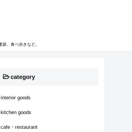
建築、食べ歩きなど。
category
interior goods
kitchen goods
cafe・restaurant