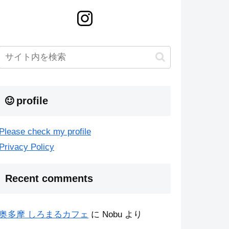
profile
Please check my profile
Privacy Policy
Recent comments
奥多摩 しろまるカフェ
に
Nobu
より