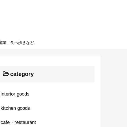
建築、食べ歩きなど。
category
interior goods
kitchen goods
cafe・restaurant