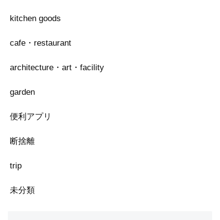
kitchen goods
cafe・restaurant
architecture・art・facility
garden
便利アプリ
断捨離
trip
未分類