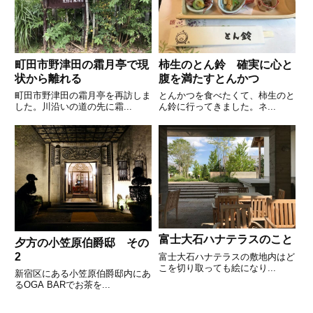
町田市野津田の霜月亭で現
柿生のとん鈴 確実に心と
状から離れる
腹を満たすとんかつ
町田市野津田の霜月亭を再訪しま
とんかつを食べたくて、柿生のと
した。川沿いの道の先に霜...
ん鈴に行ってきました。ネ...
富士大石ハナテラスのこと
夕方の小笠原伯爵邸 その
2
富士大石ハナテラスの敷地内はど
こを切り取っても絵になり...
新宿区にある小笠原伯爵邸内にあ
るOGA BARでお茶を...