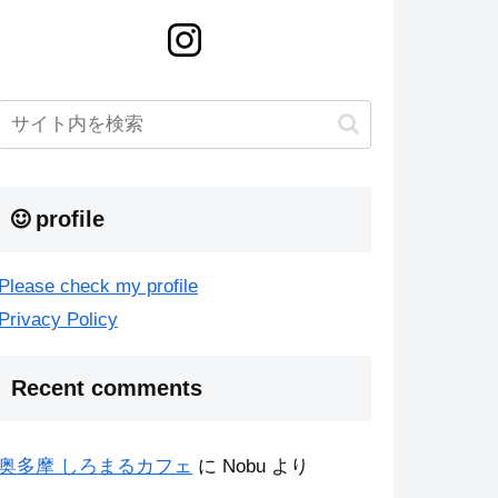
profile
Please check my profile
Privacy Policy
Recent comments
奥多摩 しろまるカフェ
に
Nobu
より