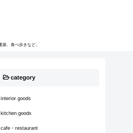
建築、食べ歩きなど。
category
interior goods
kitchen goods
cafe・restaurant