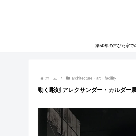
築50年の古びた家
ホーム
architecture・art・facility
動く彫刻 アレクサンダー・カルダー展