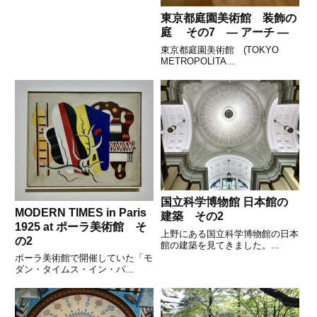
東京都庭園美術館 装飾の
庭 その7 — アーチ —
東京都庭園美術館 (TOKYO
METROPOLITA...
国立科学博物館 日本館の
MODERN TIMES in Paris
建築 その2
1925 at ポーラ美術館 そ
上野にある国立科学博物館の日本
の2
館の建築を見てきました。...
ポーラ美術館で開催していた「モ
ダン・タイムス・イン・パ...