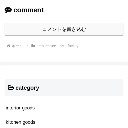
comment
コメントを書き込む
ホーム
architecture・art・facility
category
interior goods
kitchen goods