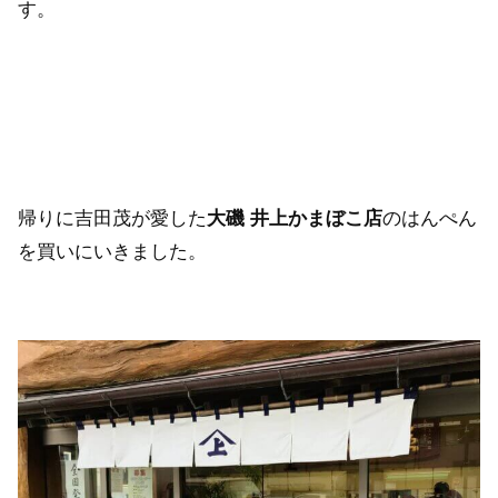
す。
帰りに吉田茂が愛した
大磯 井上かまぼこ店
のはんぺん
を買いにいきました。