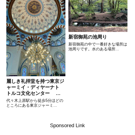
新宿御苑の池周り
新宿御苑の中で一番好きな場所は
池周りです。水のある場所...
麗しき礼拝堂を持つ東京ジ
ャーミイ・ディヤーナト
トルコ文化センター そ
の1
代々木上原駅から徒歩5分ほどの
ところにある東京ジャーミ...
Sponsored Link