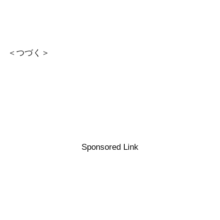
＜つづく＞
Sponsored Link