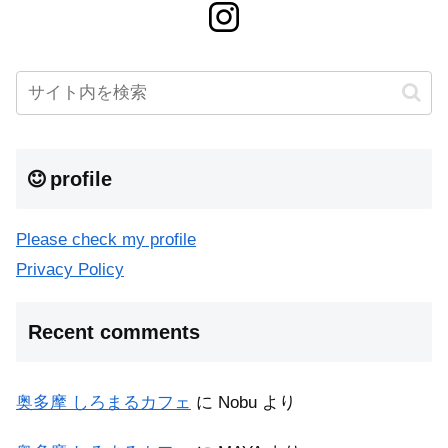
profile
Please check my profile
Privacy Policy
Recent comments
奥多摩 しろまるカフェ
に
Nobu
より