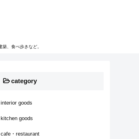
建築、食べ歩きなど。
category
interior goods
kitchen goods
cafe・restaurant