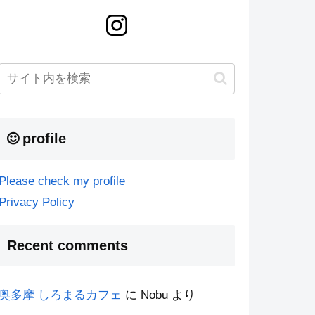
profile
Please check my profile
Privacy Policy
Recent comments
奥多摩 しろまるカフェ
に
Nobu
より