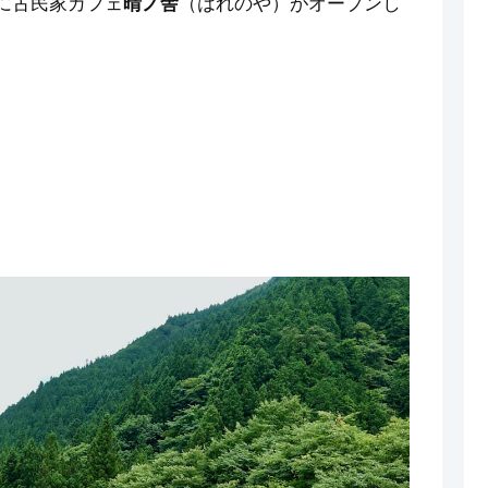
に古民家カフェ
晴ノ舎
（はれのや）がオープンし