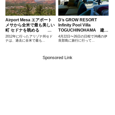
Airport Mesa エアポート
D’s GROW RESORT
メサから全米で最も美しい
Infinity Pool Villa
町 セドナを眺める
TOGUCHINOHAMA 建築
2012
その1
2012年に行ったアリゾナ州セド
4月22日〜26日の日程で沖縄の伊
ナは、過去に全米で最も...
良部島に旅行に行って...
Sponsored Link