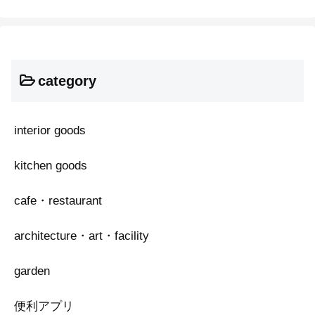
category
interior goods
kitchen goods
cafe・restaurant
architecture・art・facility
garden
便利アプリ