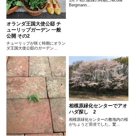
5月下旬の新緑の時期にNicolai
Bergmann...
オランダ王国大使公邸 チ
ューリップガーデン 一般
公開 その2
チューリップが咲く時期にオラン
ダ王国大使公邸のガーデン...
相模原緑化センターでアオ
ハダ探し 2
相模原緑化センターの敷地内の桜
がちょうど見頃でした。驚...