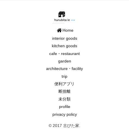
Home
interior goods
kitchen goods
cafe・restaurant
garden
architecture・facility
trip
便利アプリ
断捨離
未分類
profile
privacy policy
© 2017 古びた家.