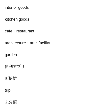
interior goods
kitchen goods
cafe・restaurant
architecture・art・facility
garden
便利アプリ
断捨離
trip
未分類