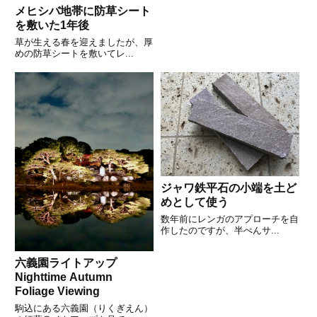
メヒシバ地帯に防草シート
を敷いた1年後
草が生える春を迎えましたが、厚
めの防草シートを敷いてレ...
ジャワ鉄平石の小端を土ど
めとして使う
数年前にレンガのアプローチを自
作したのですが、半ぺんサ...
六義園ライトアップ
Nighttime Autumn
Foliage Viewing
駒込にある六義園（りくぎえん）