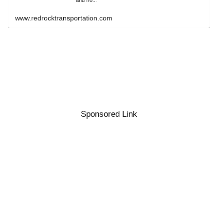
and fro...
www.redrocktransportation.com
Sponsored Link