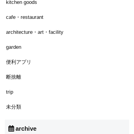
kitchen goods
cafe・restaurant
architecture・art・facility
garden
便利アプリ
断捨離
trip
未分類
archive