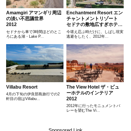
Amamgiri アマンギリ周辺
Enchantment Resort エン
の淡い不思議世界
チャントメントリゾート
2012
セドナの敷地広すぎホテ
ル 2012
セドナから車で3時間ほどのとこ
今堪え忍ぶ時だけに、しばし現実
ろにある湖・Lake P...
逃避をしたく、2012年...
Villabu Resort
The View Hotel ザ・ビュ
ーホテルのインテリア
4月の下旬の伊良部島旅行での2
2012
軒目の宿はVillabu...
2012年に行ったモニュメントバ
レーを望むThe Vi...
Sponsored Link