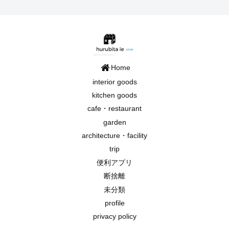
Home
interior goods
kitchen goods
cafe・restaurant
garden
architecture・facility
trip
便利アプリ
断捨離
未分類
profile
privacy policy