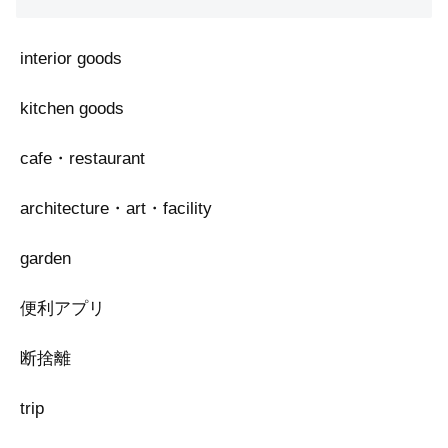
interior goods
kitchen goods
cafe・restaurant
architecture・art・facility
garden
便利アプリ
断捨離
trip