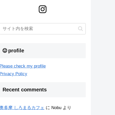
profile
Please check my profile
Privacy Policy
Recent comments
奥多摩 しろまるカフェ
に
Nobu
より