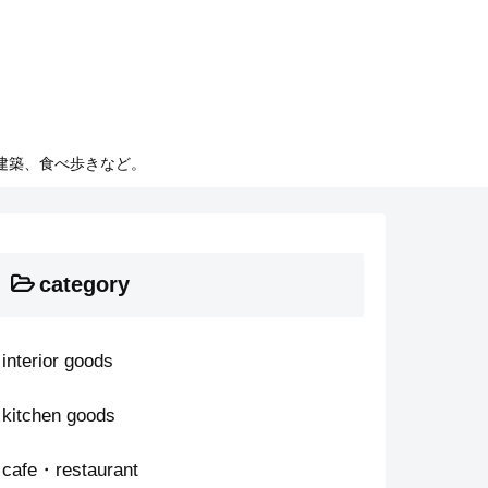
建築、食べ歩きなど。
category
interior goods
kitchen goods
cafe・restaurant