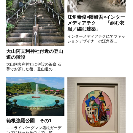
江角泰俊×隈研吾×インター
メディアテク 「組む衣
服／編む建築」
インターメディアテクにてファッ
ションデザイナーの江角泰...
大山阿夫利神社付近の登山
道の階段
大山阿夫利神社に併設の茶寮 石
尊でお茶した後、登山道の...
箱根強羅公園 その1
ニコライ バーグマン箱根ガーデ
ンズに行ったその足で、箱...