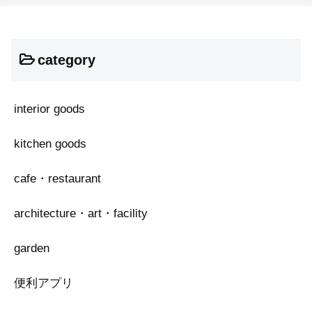
category
interior goods
kitchen goods
cafe・restaurant
architecture・art・facility
garden
便利アプリ