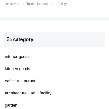
ホーム
architecture・art・facility
category
interior goods
kitchen goods
cafe・restaurant
architecture・art・facility
garden