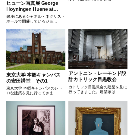
ヒューン写真展 George
Hoyningen Huene at
CHANEL NEXUS HALL
銀座にあるシャネル・ネクサス・
その4
ホールで開催しているジョ...
アントニン・レーモンド設
東京大学 本郷キャンパス
計カトリック目黒教会
の安田講堂 その1
カトリック目黒教会の建築を見に
東京大学 本郷キャンパスのレト
行ってきました。建築家は...
ロな建築を見に行ってきま...