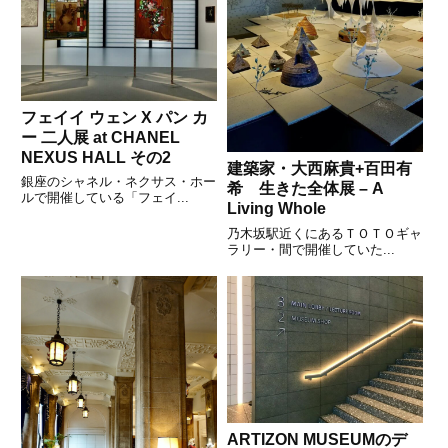
フェイイ ウェン X パン カ
ー 二人展 at CHANEL
NEXUS HALL その2
建築家・大西麻貴+百田有
銀座のシャネル・ネクサス・ホー
希 生きた全体展 – A
ルで開催している「フェイ...
Living Whole
乃木坂駅近くにあるＴＯＴＯギャ
ラリー・間で開催していた...
ARTIZON MUSEUMのデ