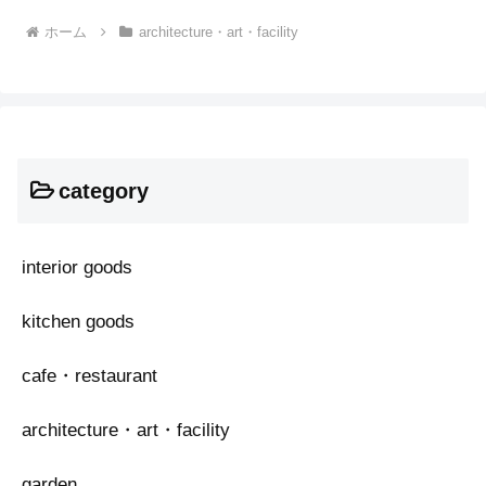
ホーム
architecture・art・facility
category
interior goods
kitchen goods
cafe・restaurant
architecture・art・facility
garden