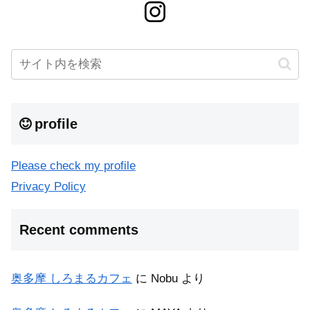
profile
Please check my profile
Privacy Policy
Recent comments
奥多摩 しろまるカフェ
に
Nobu
より