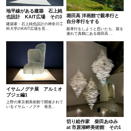
地平線がある建築 石上純
堀田高 洋画館で親孝行と
也設計 KAIT広場 その3
自分孝行をする
建築家・石上純也設計の神奈川工
科大学のKAIT広場を見...
親孝行をしようと思いたち、親を
連れて真鶴にある堀田高 ...
イサムノグチ展 アルミオ
ブジェ編1
上野の東京都美術館で開催されて
いるイサム・ノグチ 発見...
切り絵作家 柴田あゆみ
at 市原湖畔美術館 その1