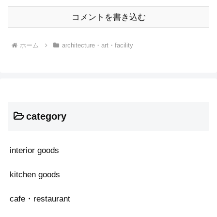
コメントを書き込む
ホーム
architecture・art・facility
category
interior goods
kitchen goods
cafe・restaurant